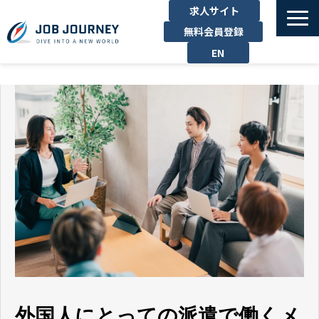
求人サイト
無料会員登録
EN
TOP
たのしむ
くらす
はたらく
勉強する
運営企業
お問い合わせ
外国人にとっての派遣で働くメ