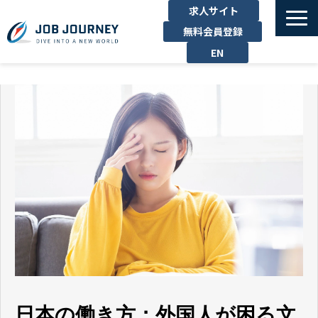
求人サイト
無料会員登録
EN
TOP
たのしむ
くらす
はたらく
勉強する
運営企業
お問い合わせ
日本の働き方：外国人が困る文