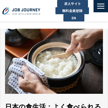
求人サイト
無料会員登録
EN
TOP
たのしむ
くらす
はたらく
勉強する
運営企業
お問い合わせ
日本の食生活：よく食べられる