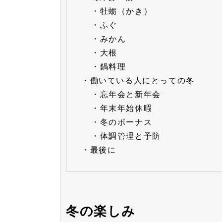
・
牡蛎（かき）
・
ふぐ
・
みかん
・
大根
・
鍋料理
・
働いている人にとっての冬
・
忘年会と新年会
・
年末年始休暇
・
冬のボーナス
・
体調管理と予防
・
最後に
冬の楽しみ