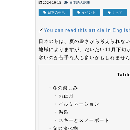
2024-10-15
日本語の記事
日本の生活
イベント
くらす
🔗
You can read this article in Englis
日本の冬は、夏の暑さから考えられな
地域によりますが、だいたい11月下旬
寒いのが苦手な人も多いかもしれませ
Tabl
・
冬の楽しみ
・
お正月
・
イルミネーション
・
温泉
・
スキーとスノーボード
・
旬の食べ物