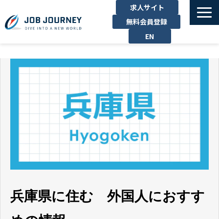
求人サイト
無料会員登録
EN
TOP
たのしむ
くらす
はたらく
勉強する
運営企業
お問い合わせ
兵庫県に住む 外国人におすす