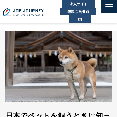
求人サイト
無料会員登録
EN
TOP
たのしむ
くらす
はたらく
勉強する
運営企業
お問い合わせ
日本でペットを飼うときに知っ