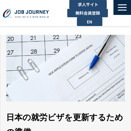
求人サイト
無料会員登録
EN
TOP
たのしむ
くらす
はたらく
勉強する
運営企業
お問い合わせ
日本の就労ビザを更新するため