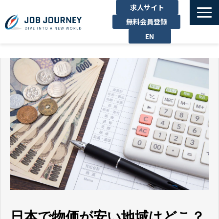
求人サイト
無料会員登録
EN
TOP
たのしむ
くらす
はたらく
勉強する
運営企業
お問い合わせ
日本で物価が安い地域はどこ？