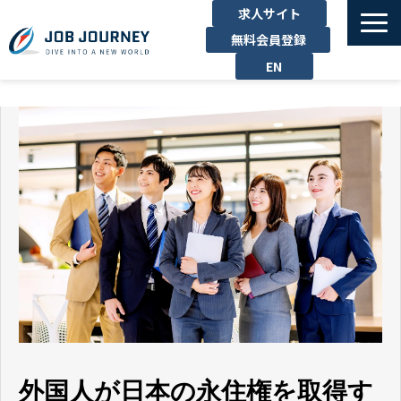
求人サイト
無料会員登録
EN
TOP
たのしむ
くらす
はたらく
勉強する
運営企業
お問い合わせ
外国人が日本の永住権を取得す